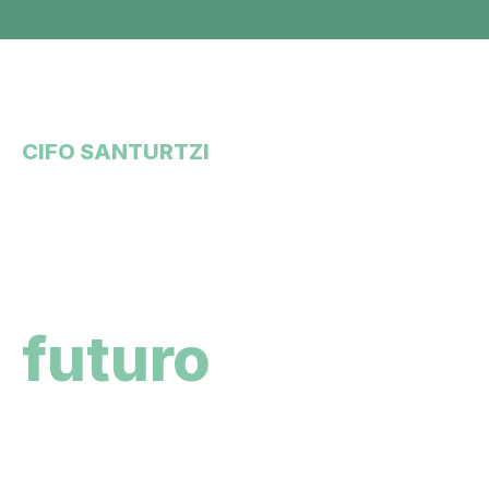
CIFO SANTURTZI
GRADO BÁSICO DE FORMACIÓN
PROFESIONAL
Descubre el
futuro
que te
está