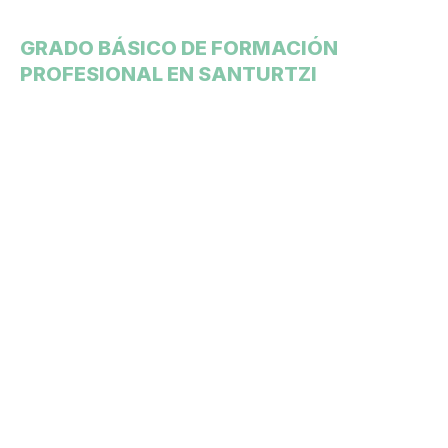
GRADO BÁSICO DE FORMACIÓN
PROFESIONAL EN SANTURTZI
Te acompañamos en
tu desarrollo
formativo profesional
Si tienes más de quince años y no tienes el
Graduado de Educación Secundaria (ESO), en
CIFO Santurtzi te ofrecemos la oportunidad de
continuar formándote para aprender un oficio e
incorporarte en el mercado laboral con garantías.